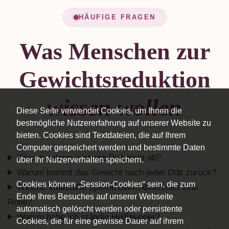
HÄUFIGE FRAGEN
Was Menschen zur
Gewichtsreduktion
wissen wollen
Diese Seite verwendet Cookies, um Ihnen die
bestmögliche Nutzererfahrung auf unserer Website zu
bieten. Cookies sind Textdateien, die auf Ihrem
Computer gespeichert werden und bestimmte Daten
Warum nehme ich trotz Diät nicht ab?
über Ihr Nutzerverhalten speichern.
Warum kommt das Gewicht nach jeder Diät zurück?
Cookies können „Session-Cookies“ sein, die zum
Welche Vitalstoffe spielen beim Abnehmen eine
Ende Ihres Besuches auf unserer Webseite
Rolle?
automatisch gelöscht werden oder persistente
Warum habe ich ständig Heißhunger?
Cookies, die für eine gewisse Dauer auf ihrem