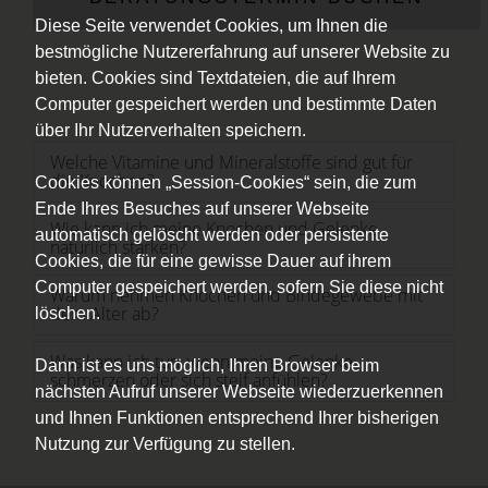
Diese Seite verwendet Cookies, um Ihnen die
bestmögliche Nutzererfahrung auf unserer Website zu
bieten. Cookies sind Textdateien, die auf Ihrem
Computer gespeichert werden und bestimmte Daten
über Ihr Nutzerverhalten speichern.
Welche Vitamine und Mineralstoffe sind gut für
die Knochen?
Cookies können „Session-Cookies“ sein, die zum
Ende Ihres Besuches auf unserer Webseite
Wie kann ich meine Knochen und Gelenke
automatisch gelöscht werden oder persistente
natürlich stärken?
Cookies, die für eine gewisse Dauer auf ihrem
Computer gespeichert werden, sofern Sie diese nicht
Warum nehmen Knochen und Bindegewebe mit
dem Alter ab?
löschen.
Was kann ich tun, wenn meine Gelenke
Dann ist es uns möglich, Ihren Browser beim
schmerzen oder sich steif anfühlen?
nächsten Aufruf unserer Webseite wiederzuerkennen
und Ihnen Funktionen entsprechend Ihrer bisherigen
Nutzung zur Verfügung zu stellen.